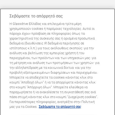
Σεβόμαστε το απόρρητό σας
Η Glassdrive Ελλάδας και επιλεγμένα τρίτα μέρη
ΜΠΟΡΕΊ ΝΑ ΣΑΣ ΕΝΔΙΑΦΈΡΕΙ
χρησιμοποιούν cookies ή παρόμοιες τεχνολογίες. Αυτοί οι
πάροχοι έχουν πρόσβαση σε πληροφορίες όπως τα
Συχνές ερωτήσεις
χαρακτηριστικά της συσκευής σας ή ορισμένα προσωπικά
Σχετικά με εμάς
δεδομένα (διευθύνσεις IP, δεδομένα περιήγησης σε
ιστότοπους κ.λ.π.) για τους ακόλουθους σκοπούς: για την
Πανευρωπαϊκό δίκτυο
ανάλυση και βελτίωση της εμπειρίας χρήστη ή του
περιεχομένου, των προϊόντων και των υπηρεσιών μας· για
τη μέτρηση και ανάλυση των προτιμήσεων των χρηστών· για
Όροι Χρήσης Ιστοτόπου
Πολιτική Απορρήτου
την αλληλεπίδραση με τα κοινωνικά δίκτυα· και για την
© Copyright 2024 Glassdrive. All rights reserved | 2024
προβολή εξατομικευμένων διαφημίσεων και περιεχομένου.
Μπορείτε να αποδεχτείτε τα cookies κάνοντας κλικ στο
κουμπί "Αποδοχή όλων" ή να τα απορρίψετε κάνοντας κλικ
στο κουμπί "Απόρριψη όλων". Μπορείτε ελεύθερα να
παραχωρήσετε ή να ανακαλέσετε τη συγκατάθεσή σας ανά
πάσα στιγμή κάνοντας κλικ στο κουμπί "Διαχείριση cookies".
Για περισσότερες πληροφορίες, ανατρέξτε στην Πολιτική
μας για τα Cookies.
Σεβόμαστε το απόρρητό σας