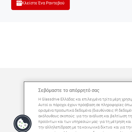
Κλείστε Ένα Ραντεβού
Σεβόμαστε το απόρρητό σας
ΜΠΟΡΕΊ ΝΑ ΣΑΣ ΕΝΔΙΑΦΈΡΕΙ
Η Glassdrive Ελλάδας και επιλεγμένα τρίτα μέρη χρησι
Συχνές ερωτήσεις
Αυτοί οι πάροχοι έχουν πρόσβαση σε πληροφορίες όπω
ορισμένα προσωπικά δεδομένα (διευθύνσεις IP, δεδομέν
Σχετικά με εμάς
ακόλουθους σκοπούς: για την ανάλυση και βελτίωση τη
Πανευρωπαϊκό δίκτυο
προϊόντων και των υπηρεσιών μας· για τη μέτρηση κα
την αλληλεπίδραση με τα κοινωνικά δίκτυα· και για τ