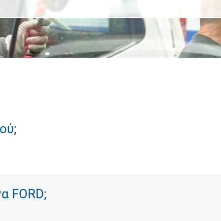
ού;
να FORD;