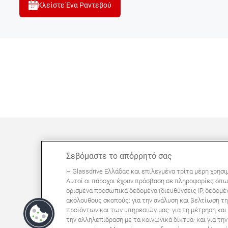
Κλείστε Ένα Ραντεβού
Σεβόμαστε το απόρρητό σας
ΜΠΟΡΕΊ ΝΑ ΣΑΣ ΕΝΔΙΑΦΈΡΕΙ
Η Glassdrive Ελλάδας και επιλεγμένα τρίτα μέρη χρησι
Συχνές ερωτήσεις
Αυτοί οι πάροχοι έχουν πρόσβαση σε πληροφορίες όπω
ορισμένα προσωπικά δεδομένα (διευθύνσεις IP, δεδομέν
Σχετικά με εμάς
ακόλουθους σκοπούς: για την ανάλυση και βελτίωση τη
Πανευρωπαϊκό δίκτυο
προϊόντων και των υπηρεσιών μας· για τη μέτρηση κα
την αλληλεπίδραση με τα κοινωνικά δίκτυα· και για τ