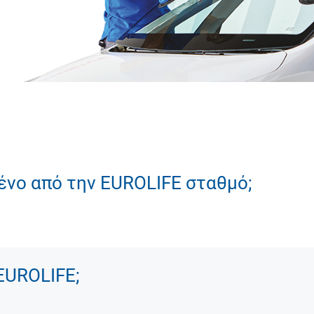
μένο από την EUROLIFE σταθμό;
EUROLIFE;