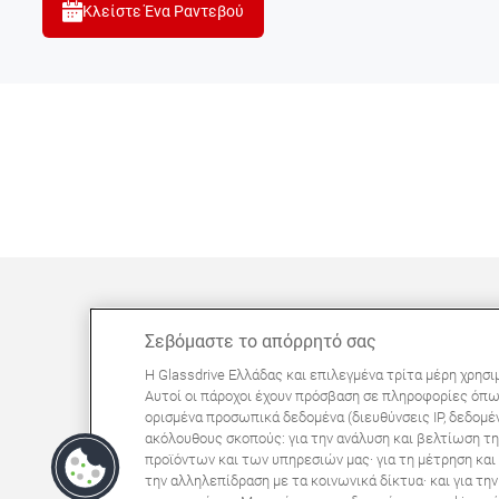
Κλείστε Ένα Ραντεβού
Σεβόμαστε το απόρρητό σας
ΜΠΟΡΕΊ ΝΑ ΣΑΣ ΕΝΔΙΑΦΈΡΕΙ
Η Glassdrive Ελλάδας και επιλεγμένα τρίτα μέρη χρησι
Συχνές ερωτήσεις
Αυτοί οι πάροχοι έχουν πρόσβαση σε πληροφορίες όπω
ορισμένα προσωπικά δεδομένα (διευθύνσεις IP, δεδομέν
Σχετικά με εμάς
ακόλουθους σκοπούς: για την ανάλυση και βελτίωση τη
Πανευρωπαϊκό δίκτυο
προϊόντων και των υπηρεσιών μας· για τη μέτρηση κα
την αλληλεπίδραση με τα κοινωνικά δίκτυα· και για τ