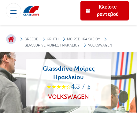
Κλείστε
ραντεβού
GREECE
ΚΡΉΤΗ
ΜΟΊΡΕΣ ΗΡΑΚΛΕΊΟΥ
GLASSDRIVE ΜΟΊΡΕΣ ΗΡΑΚΛΕΊΟΥ
VOLKSWAGEN
Glassdrive Μοίρες
Ηρακλείου
4.3
/
5
VOLKSWAGEN