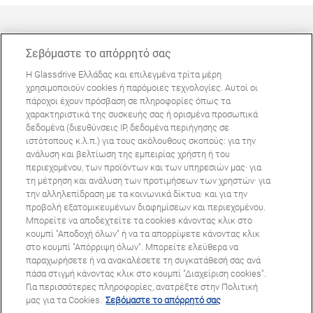
Σεβόμαστε το απόρρητό σας
Η Glassdrive Ελλάδας και επιλεγμένα τρίτα μέρη
ΜΠΟΡΕΊ ΝΑ ΣΑΣ ΕΝΔΙΑΦΈΡΕΙ
χρησιμοποιούν cookies ή παρόμοιες τεχνολογίες. Αυτοί οι
πάροχοι έχουν πρόσβαση σε πληροφορίες όπως τα
Συχνές ερωτήσεις
χαρακτηριστικά της συσκευής σας ή ορισμένα προσωπικά
Σχετικά με εμάς
δεδομένα (διευθύνσεις IP, δεδομένα περιήγησης σε
ιστότοπους κ.λ.π.) για τους ακόλουθους σκοπούς: για την
Πανευρωπαϊκό δίκτυο
ανάλυση και βελτίωση της εμπειρίας χρήστη ή του
περιεχομένου, των προϊόντων και των υπηρεσιών μας· για
τη μέτρηση και ανάλυση των προτιμήσεων των χρηστών· για
Όροι Χρήσης Ιστοτόπου
Πολιτική Απορρήτου
την αλληλεπίδραση με τα κοινωνικά δίκτυα· και για την
© Copyright 2024 Glassdrive. All rights reserved | 2024
προβολή εξατομικευμένων διαφημίσεων και περιεχομένου.
Μπορείτε να αποδεχτείτε τα cookies κάνοντας κλικ στο
κουμπί "Αποδοχή όλων" ή να τα απορρίψετε κάνοντας κλικ
στο κουμπί "Απόρριψη όλων". Μπορείτε ελεύθερα να
παραχωρήσετε ή να ανακαλέσετε τη συγκατάθεσή σας ανά
πάσα στιγμή κάνοντας κλικ στο κουμπί "Διαχείριση cookies".
Για περισσότερες πληροφορίες, ανατρέξτε στην Πολιτική
μας για τα Cookies.
Σεβόμαστε το απόρρητό σας