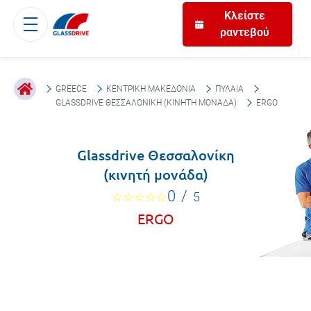
Κλείστε
ραντεβού
GREECE
ΚΕΝΤΡΙΚΉ ΜΑΚΕΔΟΝΊΑ
ΠΥΛΑΊΑ
GLASSDRIVE ΘΕΣΣΑΛΟΝΊΚΗ (ΚΙΝΗΤΉ ΜΟΝΆΔΑ)
ERGO
Glassdrive Θεσσαλονίκη
(κινητή μονάδα)
0
/
5
ERGO