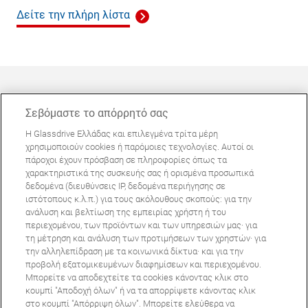
Δείτε την πλήρη λίστα
Σεβόμαστε το απόρρητό σας
Η Glassdrive Ελλάδας και επιλεγμένα τρίτα μέρη
ΜΠΟΡΕΊ ΝΑ ΣΑΣ ΕΝΔΙΑΦΈΡΕΙ
χρησιμοποιούν cookies ή παρόμοιες τεχνολογίες. Αυτοί οι
πάροχοι έχουν πρόσβαση σε πληροφορίες όπως τα
Συχνές ερωτήσεις
χαρακτηριστικά της συσκευής σας ή ορισμένα προσωπικά
Σχετικά με εμάς
δεδομένα (διευθύνσεις IP, δεδομένα περιήγησης σε
ιστότοπους κ.λ.π.) για τους ακόλουθους σκοπούς: για την
Πανευρωπαϊκό δίκτυο
ανάλυση και βελτίωση της εμπειρίας χρήστη ή του
περιεχομένου, των προϊόντων και των υπηρεσιών μας· για
τη μέτρηση και ανάλυση των προτιμήσεων των χρηστών· για
Όροι Χρήσης Ιστοτόπου
Πολιτική Απορρήτου
την αλληλεπίδραση με τα κοινωνικά δίκτυα· και για την
© Copyright 2024 Glassdrive. All rights reserved | 2024
προβολή εξατομικευμένων διαφημίσεων και περιεχομένου.
Μπορείτε να αποδεχτείτε τα cookies κάνοντας κλικ στο
κουμπί "Αποδοχή όλων" ή να τα απορρίψετε κάνοντας κλικ
στο κουμπί "Απόρριψη όλων". Μπορείτε ελεύθερα να