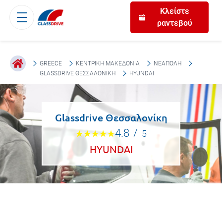
Κλείστε
ραντεβού
GREECE
ΚΕΝΤΡΙΚΉ ΜΑΚΕΔΟΝΊΑ
ΝΕΆΠΟΛΗ
GLASSDRIVE ΘΕΣΣΑΛΟΝΊΚΗ
HYUNDAI
Glassdrive Θεσσαλονίκη
4.8
/
5
HYUNDAI