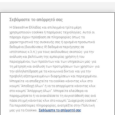
Σεβόμαστε το απόρρητό σας
Η Glassdrive Ελλάδας και επιλεγμένα τρίτα μέρη
ΜΠΟΡΕΊ ΝΑ ΣΑΣ ΕΝΔΙΑΦΈΡΕΙ
χρησιμοποιούν cookies ή παρόμοιες τεχνολογίες. Αυτοί οι
πάροχοι έχουν πρόσβαση σε πληροφορίες όπως τα
Συχνές ερωτήσεις
χαρακτηριστικά της συσκευής σας ή ορισμένα προσωπικά
Σχετικά με εμάς
δεδομένα (διευθύνσεις IP, δεδομένα περιήγησης σε
ιστότοπους κ.λ.π.) για τους ακόλουθους σκοπούς: για την
Πανευρωπαϊκό δίκτυο
ανάλυση και βελτίωση της εμπειρίας χρήστη ή του
περιεχομένου, των προϊόντων και των υπηρεσιών μας· για
τη μέτρηση και ανάλυση των προτιμήσεων των χρηστών· για
Όροι Χρήσης Ιστοτόπου
Πολιτική Απορρήτου
την αλληλεπίδραση με τα κοινωνικά δίκτυα· και για την
© Copyright 2024 Glassdrive. All rights reserved | 2024
προβολή εξατομικευμένων διαφημίσεων και περιεχομένου.
Μπορείτε να αποδεχτείτε τα cookies κάνοντας κλικ στο
κουμπί "Αποδοχή όλων" ή να τα απορρίψετε κάνοντας κλικ
στο κουμπί "Απόρριψη όλων". Μπορείτε ελεύθερα να
παραχωρήσετε ή να ανακαλέσετε τη συγκατάθεσή σας ανά
πάσα στιγμή κάνοντας κλικ στο κουμπί "Διαχείριση cookies".
Για περισσότερες πληροφορίες, ανατρέξτε στην Πολιτική
μας για τα Cookies.
Σεβόμαστε το απόρρητό σας