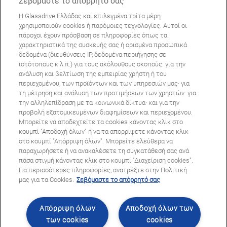
Σεβόμαστε το απόρρητό σας
Η Glassdrive Ελλάδας και επιλεγμένα τρίτα μέρη
ΜΠΟΡΕΊ ΝΑ ΣΑΣ ΕΝΔΙΑΦΈΡΕΙ
χρησιμοποιούν cookies ή παρόμοιες τεχνολογίες. Αυτοί οι
πάροχοι έχουν πρόσβαση σε πληροφορίες όπως τα
Συχνές ερωτήσεις
χαρακτηριστικά της συσκευής σας ή ορισμένα προσωπικά
Σχετικά με εμάς
δεδομένα (διευθύνσεις IP, δεδομένα περιήγησης σε
ιστότοπους κ.λ.π.) για τους ακόλουθους σκοπούς: για την
Πανευρωπαϊκό δίκτυο
ανάλυση και βελτίωση της εμπειρίας χρήστη ή του
περιεχομένου, των προϊόντων και των υπηρεσιών μας· για
τη μέτρηση και ανάλυση των προτιμήσεων των χρηστών· για
Όροι Χρήσης Ιστοτόπου
Πολιτική Απορρήτου
την αλληλεπίδραση με τα κοινωνικά δίκτυα· και για την
© Copyright 2024 Glassdrive. All rights reserved | 2024
προβολή εξατομικευμένων διαφημίσεων και περιεχομένου.
Μπορείτε να αποδεχτείτε τα cookies κάνοντας κλικ στο
κουμπί "Αποδοχή όλων" ή να τα απορρίψετε κάνοντας κλικ
στο κουμπί "Απόρριψη όλων". Μπορείτε ελεύθερα να
παραχωρήσετε ή να ανακαλέσετε τη συγκατάθεσή σας ανά
πάσα στιγμή κάνοντας κλικ στο κουμπί "Διαχείριση cookies".
Για περισσότερες πληροφορίες, ανατρέξτε στην Πολιτική
μας για τα Cookies.
Σεβόμαστε το απόρρητό σας
Απόρριψη όλων
Αποδοχή όλων των
Ακολουθήστε μας
των cookies
cookies