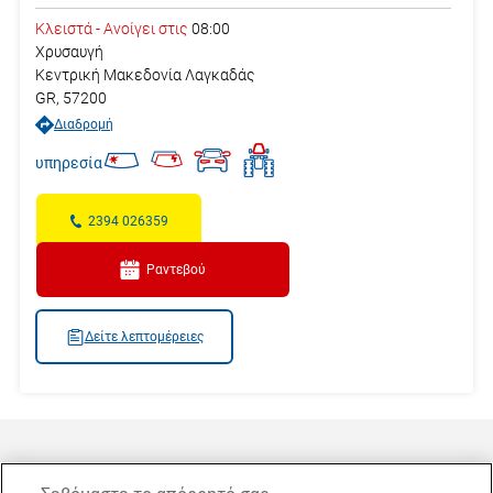
Κλειστά
-
Ανοίγει στις
08:00
Χρυσαυγή
Κεντρική Μακεδονία
Λαγκαδάς
GR
,
57200
Διαδρομή
υπηρεσία
2394 026359
Ραντεβού
Δείτε λεπτομέρειες