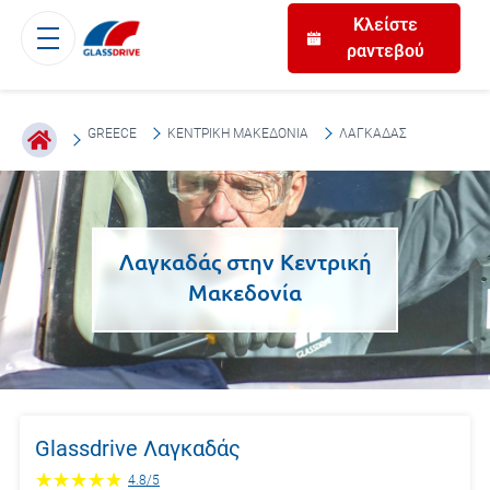
Κλείστε
ραντεβού
GREECE
ΚΕΝΤΡΙΚΉ ΜΑΚΕΔΟΝΊΑ
ΛΑΓΚΑΔΆΣ
Λαγκαδάς
στην
Κεντρική
Μακεδονία
Glassdrive Λαγκαδάς
4.8
/
5