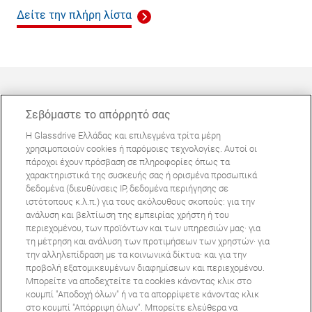
Δείτε την πλήρη λίστα
Σεβόμαστε το απόρρητό σας
Η Glassdrive Ελλάδας και επιλεγμένα τρίτα μέρη
ΜΠΟΡΕΊ ΝΑ ΣΑΣ ΕΝΔΙΑΦΈΡΕΙ
χρησιμοποιούν cookies ή παρόμοιες τεχνολογίες. Αυτοί οι
πάροχοι έχουν πρόσβαση σε πληροφορίες όπως τα
Συχνές ερωτήσεις
χαρακτηριστικά της συσκευής σας ή ορισμένα προσωπικά
Σχετικά με εμάς
δεδομένα (διευθύνσεις IP, δεδομένα περιήγησης σε
ιστότοπους κ.λ.π.) για τους ακόλουθους σκοπούς: για την
Πανευρωπαϊκό δίκτυο
ανάλυση και βελτίωση της εμπειρίας χρήστη ή του
περιεχομένου, των προϊόντων και των υπηρεσιών μας· για
τη μέτρηση και ανάλυση των προτιμήσεων των χρηστών· για
Όροι Χρήσης Ιστοτόπου
Πολιτική Απορρήτου
την αλληλεπίδραση με τα κοινωνικά δίκτυα· και για την
© Copyright 2024 Glassdrive. All rights reserved | 2024
προβολή εξατομικευμένων διαφημίσεων και περιεχομένου.
Μπορείτε να αποδεχτείτε τα cookies κάνοντας κλικ στο
κουμπί "Αποδοχή όλων" ή να τα απορρίψετε κάνοντας κλικ
στο κουμπί "Απόρριψη όλων". Μπορείτε ελεύθερα να