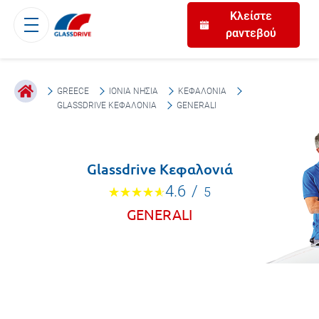
Κλείστε
ραντεβού
GREECE
ΙΌΝΙΑ ΝΗΣΙΆ
ΚΕΦΑΛΟΝΙΆ
GLASSDRIVE ΚΕΦΑΛΟΝΙΆ
GENERALI
Glassdrive Κεφαλονιά
4.6
/
5
GENERALI