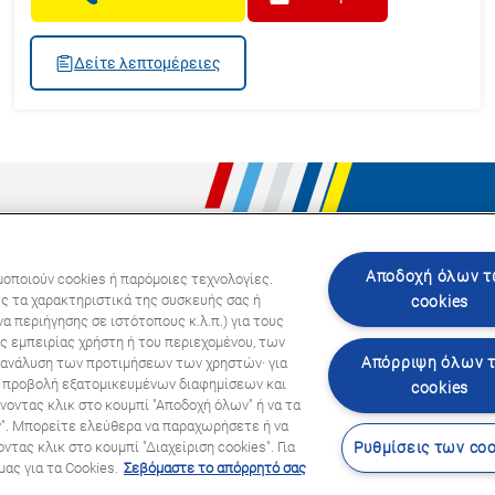
Δείτε λεπτομέρειες
Ακολου
Αποδοχή όλων 
μοποιούν cookies ή παρόμοιες τεχνολογίες.
ς τα χαρακτηριστικά της συσκευής σας ή
cookies
α περιήγησης σε ιστότοπους κ.λ.π.) για τους
ς εμπειρίας χρήστη ή του περιεχομένου, των
Απόρριψη όλων 
ι ανάλυση των προτιμήσεων των χρηστών· για
ην προβολή εξατομικευμένων διαφημίσεων και
cookies
νοντας κλικ στο κουμπί "Αποδοχή όλων" ή να τα
ν". Μπορείτε ελεύθερα να παραχωρήσετε ή να
τας κλικ στο κουμπί "Διαχείριση cookies". Για
Ρυθμίσεις των coo
| 2024
ας για τα Cookies.
Σεβόμαστε το απόρρητό σας