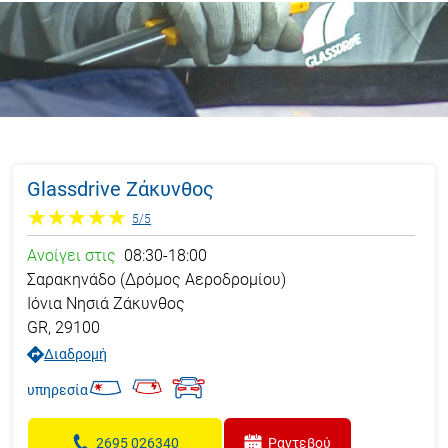
Glassdrive Ζάκυνθος
5
/
5
Ανοίγει στις
08:30
-
18:00
Σαρακηνάδο (Δρόμος Αεροδρομίου)
Ιόνια Νησιά
Ζάκυνθος
GR
,
29100
Διαδρομή
υπηρεσία
2695 026340
Ραντεβού