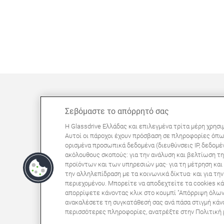
Σεβόμαστε το απόρρητό σας
ΜΠΟΡΕΊ ΝΑ ΣΑΣ ΕΝΔΙΑΦΈΡΕΙ
Η Glassdrive Ελλάδας και επιλεγμένα τρίτα μέρη χρησι
Συχνές ερωτήσεις
Αυτοί οι πάροχοι έχουν πρόσβαση σε πληροφορίες όπω
ορισμένα προσωπικά δεδομένα (διευθύνσεις IP, δεδομέν
Σχετικά με εμάς
ακόλουθους σκοπούς: για την ανάλυση και βελτίωση τη
Πανευρωπαϊκό δίκτυο
προϊόντων και των υπηρεσιών μας· για τη μέτρηση κα
την αλληλεπίδραση με τα κοινωνικά δίκτυα· και για τ
περιεχομένου. Μπορείτε να αποδεχτείτε τα cookies κά
Όροι Χρήσης Ιστοτόπου
Πολιτική Απορρήτου
απορρίψετε κάνοντας κλικ στο κουμπί "Απόρριψη όλω
ανακαλέσετε τη συγκατάθεσή σας ανά πάσα στιγμή κάνον
© Copyright 2024 Glassdrive. All rights reserved 
περισσότερες πληροφορίες, ανατρέξτε στην Πολιτική μ