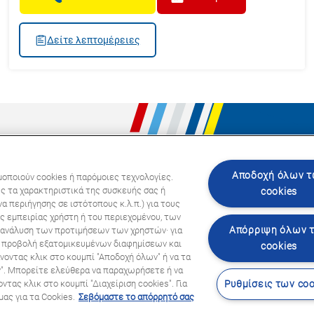
Δείτε λεπτομέρειες
Ακολου
Αποδοχή όλων 
μοποιούν cookies ή παρόμοιες τεχνολογίες.
ς τα χαρακτηριστικά της συσκευής σας ή
cookies
α περιήγησης σε ιστότοπους κ.λ.π.) για τους
ς εμπειρίας χρήστη ή του περιεχομένου, των
Απόρριψη όλων 
ι ανάλυση των προτιμήσεων των χρηστών· για
ην προβολή εξατομικευμένων διαφημίσεων και
cookies
νοντας κλικ στο κουμπί "Αποδοχή όλων" ή να τα
ν". Μπορείτε ελεύθερα να παραχωρήσετε ή να
τας κλικ στο κουμπί "Διαχείριση cookies". Για
Ρυθμίσεις των coo
| 2024
ας για τα Cookies.
Σεβόμαστε το απόρρητό σας