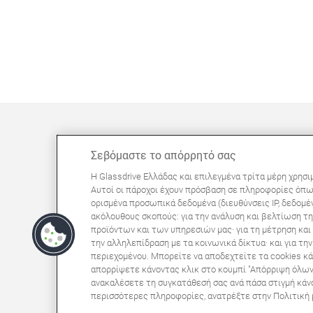
Σεβόμαστε το απόρρητό σας
ΜΠΟΡΕΊ ΝΑ ΣΑΣ ΕΝΔΙΑΦΈΡΕΙ
Η Glassdrive Ελλάδας και επιλεγμένα τρίτα μέρη χρησι
Συχνές ερωτήσεις
Αυτοί οι πάροχοι έχουν πρόσβαση σε πληροφορίες όπω
ορισμένα προσωπικά δεδομένα (διευθύνσεις IP, δεδομέν
Σχετικά με εμάς
ακόλουθους σκοπούς: για την ανάλυση και βελτίωση τη
Πανευρωπαϊκό δίκτυο
προϊόντων και των υπηρεσιών μας· για τη μέτρηση κα
την αλληλεπίδραση με τα κοινωνικά δίκτυα· και για τ
περιεχομένου. Μπορείτε να αποδεχτείτε τα cookies κά
Όροι Χρήσης Ιστοτόπου
Πολιτική Απορρήτου
απορρίψετε κάνοντας κλικ στο κουμπί "Απόρριψη όλω
ανακαλέσετε τη συγκατάθεσή σας ανά πάσα στιγμή κάνον
© Copyright 2024 Glassdrive. All rights reserved 
περισσότερες πληροφορίες, ανατρέξτε στην Πολιτική μ