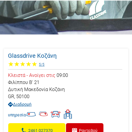
Glassdrive Κοζάνη
5
/
5
Κλειστά
-
Ανοίγει στις
09:00
Φιλίππου Β' 21
Δυτική Μακεδονία
Κοζάνη
GR
,
50100
Διαδρομή
υπηρεσία
2461 027370
Ραντεβού