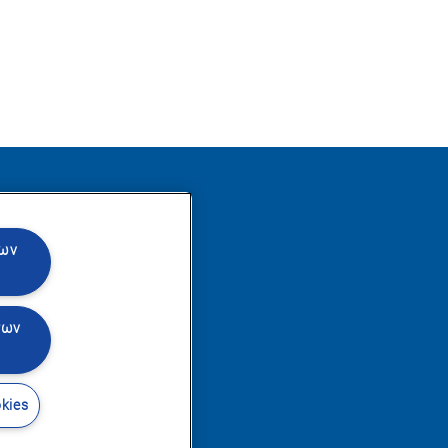
θήστε μας
των
των
kies