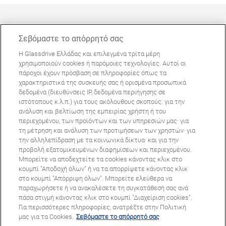
Σεβόμαστε το απόρρητό σας
Η Glassdrive Ελλάδας και επιλεγμένα τρίτα μέρη
ΜΠΟΡΕΊ ΝΑ ΣΑΣ ΕΝΔΙΑΦΈΡΕΙ
χρησιμοποιούν cookies ή παρόμοιες τεχνολογίες. Αυτοί οι
πάροχοι έχουν πρόσβαση σε πληροφορίες όπως τα
Συχνές ερωτήσεις
χαρακτηριστικά της συσκευής σας ή ορισμένα προσωπικά
Σχετικά με εμάς
δεδομένα (διευθύνσεις IP, δεδομένα περιήγησης σε
ιστότοπους κ.λ.π.) για τους ακόλουθους σκοπούς: για την
Πανευρωπαϊκό δίκτυο
ανάλυση και βελτίωση της εμπειρίας χρήστη ή του
περιεχομένου, των προϊόντων και των υπηρεσιών μας· για
τη μέτρηση και ανάλυση των προτιμήσεων των χρηστών· για
Όροι Χρήσης Ιστοτόπου
Πολιτική Απορρήτου
την αλληλεπίδραση με τα κοινωνικά δίκτυα· και για την
© Copyright 2024 Glassdrive. All rights reserved | 2024
προβολή εξατομικευμένων διαφημίσεων και περιεχομένου.
Μπορείτε να αποδεχτείτε τα cookies κάνοντας κλικ στο
κουμπί "Αποδοχή όλων" ή να τα απορρίψετε κάνοντας κλικ
στο κουμπί "Απόρριψη όλων". Μπορείτε ελεύθερα να
παραχωρήσετε ή να ανακαλέσετε τη συγκατάθεσή σας ανά
πάσα στιγμή κάνοντας κλικ στο κουμπί "Διαχείριση cookies".
Για περισσότερες πληροφορίες, ανατρέξτε στην Πολιτική
μας για τα Cookies.
Σεβόμαστε το απόρρητό σας