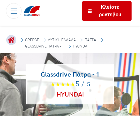
Κλείστε
ραντεβού
GREECE
ΔΥΤΙΚΉ ΕΛΛΆΔΑ
ΠΆΤΡΑ
GLASSDRIVE ΠΆΤΡΑ - 1
HYUNDAI
Glassdrive Πάτρα - 1
5
/
5
HYUNDAI