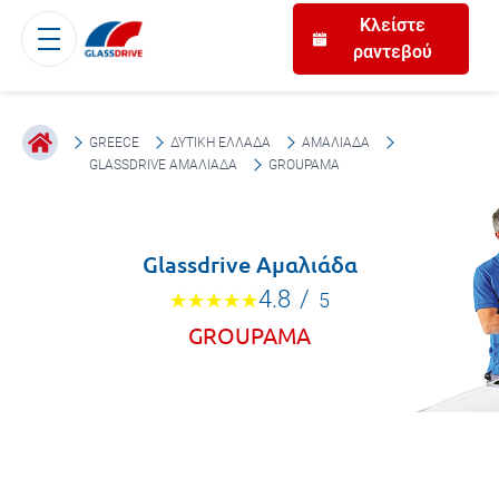
Κλείστε
ραντεβού
GREECE
ΔΥΤΙΚΉ ΕΛΛΆΔΑ
ΑΜΑΛΙΆΔΑ
GLASSDRIVE ΑΜΑΛΙΆΔΑ
GROUPAMA
Glassdrive Αμαλιάδα
4.8
/
5
GROUPAMA