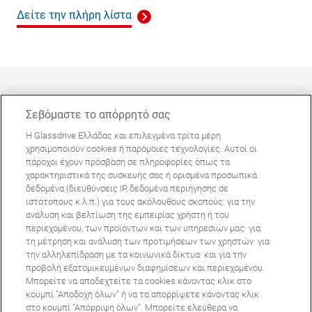
Δείτε την πλήρη λίστα
Σεβόμαστε το απόρρητό σας
Η Glassdrive Ελλάδας και επιλεγμένα τρίτα μέρη
ΜΠΟΡΕΊ ΝΑ ΣΑΣ ΕΝΔΙΑΦΈΡΕΙ
χρησιμοποιούν cookies ή παρόμοιες τεχνολογίες. Αυτοί οι
πάροχοι έχουν πρόσβαση σε πληροφορίες όπως τα
Συχνές ερωτήσεις
χαρακτηριστικά της συσκευής σας ή ορισμένα προσωπικά
Σχετικά με εμάς
δεδομένα (διευθύνσεις IP, δεδομένα περιήγησης σε
ιστότοπους κ.λ.π.) για τους ακόλουθους σκοπούς: για την
Πανευρωπαϊκό δίκτυο
ανάλυση και βελτίωση της εμπειρίας χρήστη ή του
περιεχομένου, των προϊόντων και των υπηρεσιών μας· για
τη μέτρηση και ανάλυση των προτιμήσεων των χρηστών· για
Όροι Χρήσης Ιστοτόπου
Πολιτική Απορρήτου
την αλληλεπίδραση με τα κοινωνικά δίκτυα· και για την
© Copyright 2024 Glassdrive. All rights reserved | 2024
προβολή εξατομικευμένων διαφημίσεων και περιεχομένου.
Μπορείτε να αποδεχτείτε τα cookies κάνοντας κλικ στο
κουμπί "Αποδοχή όλων" ή να τα απορρίψετε κάνοντας κλικ
στο κουμπί "Απόρριψη όλων". Μπορείτε ελεύθερα να