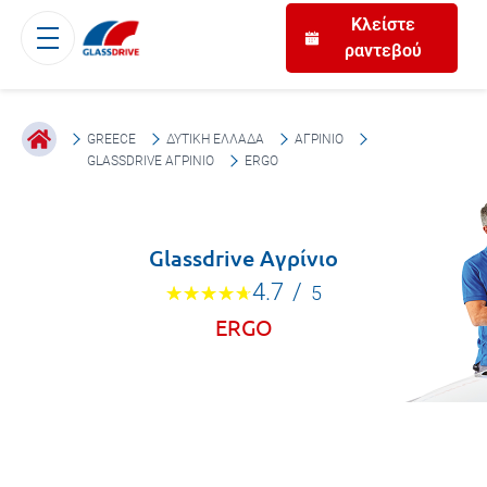
Κλείστε
ραντεβού
GREECE
ΔΥΤΙΚΉ ΕΛΛΆΔΑ
ΑΓΡΊΝΙΟ
GLASSDRIVE ΑΓΡΊΝΙΟ
ERGO
Glassdrive Αγρίνιο
4.7
/
5
ERGO