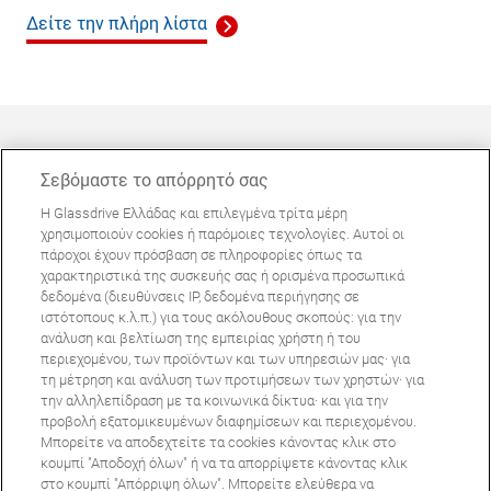
Δείτε την πλήρη λίστα
Σεβόμαστε το απόρρητό σας
Η Glassdrive Ελλάδας και επιλεγμένα τρίτα μέρη
ΜΠΟΡΕΊ ΝΑ ΣΑΣ ΕΝΔΙΑΦΈΡΕΙ
χρησιμοποιούν cookies ή παρόμοιες τεχνολογίες. Αυτοί οι
πάροχοι έχουν πρόσβαση σε πληροφορίες όπως τα
Συχνές ερωτήσεις
χαρακτηριστικά της συσκευής σας ή ορισμένα προσωπικά
Σχετικά με εμάς
δεδομένα (διευθύνσεις IP, δεδομένα περιήγησης σε
ιστότοπους κ.λ.π.) για τους ακόλουθους σκοπούς: για την
Πανευρωπαϊκό δίκτυο
ανάλυση και βελτίωση της εμπειρίας χρήστη ή του
περιεχομένου, των προϊόντων και των υπηρεσιών μας· για
τη μέτρηση και ανάλυση των προτιμήσεων των χρηστών· για
Όροι Χρήσης Ιστοτόπου
Πολιτική Απορρήτου
την αλληλεπίδραση με τα κοινωνικά δίκτυα· και για την
© Copyright 2024 Glassdrive. All rights reserved | 2024
προβολή εξατομικευμένων διαφημίσεων και περιεχομένου.
Μπορείτε να αποδεχτείτε τα cookies κάνοντας κλικ στο
κουμπί "Αποδοχή όλων" ή να τα απορρίψετε κάνοντας κλικ
στο κουμπί "Απόρριψη όλων". Μπορείτε ελεύθερα να