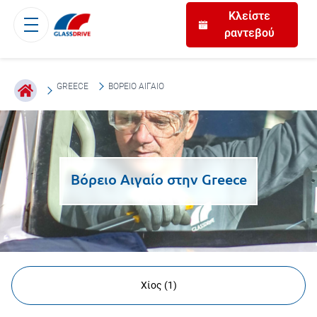
Κλείστε
ραντεβού
GREECE
ΒΌΡΕΙΟ ΑΙΓΑΊΟ
Βόρειο Αιγαίο
στην
Greece
Χίος
(
1
)