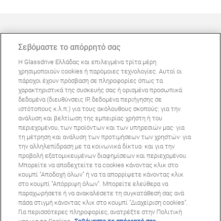
Σεβόμαστε το απόρρητό σας
Η Glassdrive Ελλάδας και επιλεγμένα τρίτα μέρη
ΜΠΟΡΕΊ ΝΑ ΣΑΣ ΕΝΔΙΑΦΈΡΕΙ
χρησιμοποιούν cookies ή παρόμοιες τεχνολογίες. Αυτοί οι
πάροχοι έχουν πρόσβαση σε πληροφορίες όπως τα
Συχνές ερωτήσεις
χαρακτηριστικά της συσκευής σας ή ορισμένα προσωπικά
Σχετικά με εμάς
δεδομένα (διευθύνσεις IP, δεδομένα περιήγησης σε
ιστότοπους κ.λ.π.) για τους ακόλουθους σκοπούς: για την
Πανευρωπαϊκό δίκτυο
ανάλυση και βελτίωση της εμπειρίας χρήστη ή του
περιεχομένου, των προϊόντων και των υπηρεσιών μας· για
τη μέτρηση και ανάλυση των προτιμήσεων των χρηστών· για
Όροι Χρήσης Ιστοτόπου
Πολιτική Απορρήτου
την αλληλεπίδραση με τα κοινωνικά δίκτυα· και για την
© Copyright 2024 Glassdrive. All rights reserved | 2024
προβολή εξατομικευμένων διαφημίσεων και περιεχομένου.
Μπορείτε να αποδεχτείτε τα cookies κάνοντας κλικ στο
κουμπί "Αποδοχή όλων" ή να τα απορρίψετε κάνοντας κλικ
στο κουμπί "Απόρριψη όλων". Μπορείτε ελεύθερα να
παραχωρήσετε ή να ανακαλέσετε τη συγκατάθεσή σας ανά
πάσα στιγμή κάνοντας κλικ στο κουμπί "Διαχείριση cookies".
Για περισσότερες πληροφορίες, ανατρέξτε στην Πολιτική