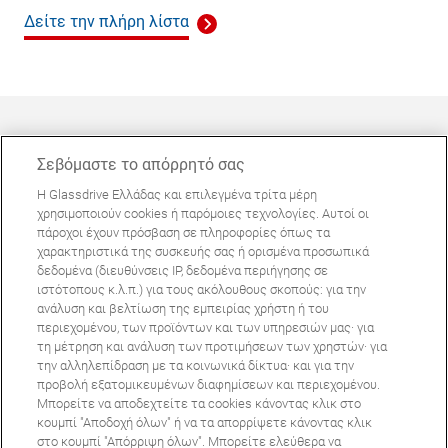
Δείτε την πλήρη λίστα
Σεβόμαστε το απόρρητό σας
Η Glassdrive Ελλάδας και επιλεγμένα τρίτα μέρη
ΜΠΟΡΕΊ ΝΑ ΣΑΣ ΕΝΔΙΑΦΈΡΕΙ
χρησιμοποιούν cookies ή παρόμοιες τεχνολογίες. Αυτοί οι
πάροχοι έχουν πρόσβαση σε πληροφορίες όπως τα
Συχνές ερωτήσεις
χαρακτηριστικά της συσκευής σας ή ορισμένα προσωπικά
Σχετικά με εμάς
δεδομένα (διευθύνσεις IP, δεδομένα περιήγησης σε
ιστότοπους κ.λ.π.) για τους ακόλουθους σκοπούς: για την
Πανευρωπαϊκό δίκτυο
ανάλυση και βελτίωση της εμπειρίας χρήστη ή του
περιεχομένου, των προϊόντων και των υπηρεσιών μας· για
τη μέτρηση και ανάλυση των προτιμήσεων των χρηστών· για
Όροι Χρήσης Ιστοτόπου
Πολιτική Απορρήτου
την αλληλεπίδραση με τα κοινωνικά δίκτυα· και για την
© Copyright 2024 Glassdrive. All rights reserved | 2024
προβολή εξατομικευμένων διαφημίσεων και περιεχομένου.
Μπορείτε να αποδεχτείτε τα cookies κάνοντας κλικ στο
κουμπί "Αποδοχή όλων" ή να τα απορρίψετε κάνοντας κλικ
στο κουμπί "Απόρριψη όλων". Μπορείτε ελεύθερα να