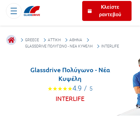
Κλείστε
ραντεβού
GREECE
ΑΤΤΙΚΉ
ΑΘΉΝΑ
GLASSDRIVE ΠΟΛΎΓΩΝΟ - ΝΈΑ ΚΥΨΈΛΗ
INTERLIFE
Glassdrive Πολύγωνο - Νέα
Κυψέλη
4.9
/
5
INTERLIFE