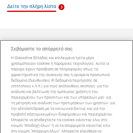
Δείτε την πλήρη λίστα
Σεβόμαστε το απόρρητό σας
Η Glassdrive Ελλάδας και επιλεγμένα τρίτα μέρη
ΜΠΟΡΕΊ ΝΑ ΣΑΣ ΕΝΔΙΑΦΈΡΕΙ
χρησιμοποιούν cookies ή παρόμοιες τεχνολογίες. Αυτοί οι
πάροχοι έχουν πρόσβαση σε πληροφορίες όπως τα
Συχνές ερωτήσεις
χαρακτηριστικά της συσκευής σας ή ορισμένα προσωπικά
Σχετικά με εμάς
δεδομένα (διευθύνσεις IP, δεδομένα περιήγησης σε
ιστότοπους κ.λ.π.) για τους ακόλουθους σκοπούς: για την
Πανευρωπαϊκό δίκτυο
ανάλυση και βελτίωση της εμπειρίας χρήστη ή του
περιεχομένου, των προϊόντων και των υπηρεσιών μας· για
τη μέτρηση και ανάλυση των προτιμήσεων των χρηστών· για
Όροι Χρήσης Ιστοτόπου
Πολιτική Απορρήτου
την αλληλεπίδραση με τα κοινωνικά δίκτυα· και για την
© Copyright 2024 Glassdrive. All rights reserved | 2024
προβολή εξατομικευμένων διαφημίσεων και περιεχομένου.
Μπορείτε να αποδεχτείτε τα cookies κάνοντας κλικ στο
κουμπί "Αποδοχή όλων" ή να τα απορρίψετε κάνοντας κλικ
στο κουμπί "Απόρριψη όλων". Μπορείτε ελεύθερα να