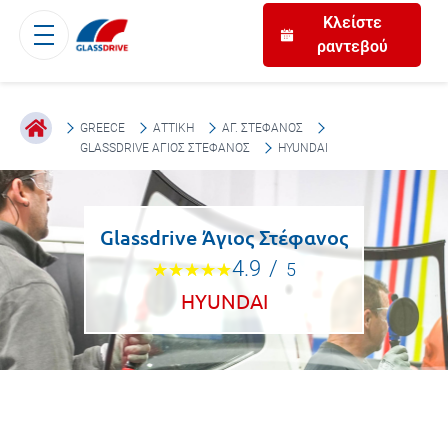
Κλείστε
ραντεβού
GREECE
ΑΤΤΙΚΉ
ΑΓ. ΣΤΈΦΑΝΟΣ
GLASSDRIVE ΆΓΙΟΣ ΣΤΈΦΑΝΟΣ
HYUNDAI
Glassdrive Άγιος Στέφανος
4.9
/
5
HYUNDAI