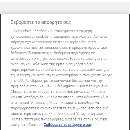
Σεβόμαστε το απόρρητό σας
Η Glassdrive Ελλάδας και επιλεγμένα τρίτα μέρη
ΜΠΟΡΕΊ ΝΑ ΣΑΣ ΕΝΔΙΑΦΈΡΕΙ
χρησιμοποιούν cookies ή παρόμοιες τεχνολογίες. Αυτοί οι
πάροχοι έχουν πρόσβαση σε πληροφορίες όπως τα
Συχνές ερωτήσεις
χαρακτηριστικά της συσκευής σας ή ορισμένα προσωπικά
Σχετικά με εμάς
δεδομένα (διευθύνσεις IP, δεδομένα περιήγησης σε
ιστότοπους κ.λ.π.) για τους ακόλουθους σκοπούς: για την
Πανευρωπαϊκό δίκτυο
ανάλυση και βελτίωση της εμπειρίας χρήστη ή του
περιεχομένου, των προϊόντων και των υπηρεσιών μας· για
τη μέτρηση και ανάλυση των προτιμήσεων των χρηστών· για
Όροι Χρήσης Ιστοτόπου
Πολιτική Απορρήτου
την αλληλεπίδραση με τα κοινωνικά δίκτυα· και για την
© Copyright 2024 Glassdrive. All rights reserved | 2024
προβολή εξατομικευμένων διαφημίσεων και περιεχομένου.
Μπορείτε να αποδεχτείτε τα cookies κάνοντας κλικ στο
κουμπί "Αποδοχή όλων" ή να τα απορρίψετε κάνοντας κλικ
στο κουμπί "Απόρριψη όλων". Μπορείτε ελεύθερα να
παραχωρήσετε ή να ανακαλέσετε τη συγκατάθεσή σας ανά
πάσα στιγμή κάνοντας κλικ στο κουμπί "Διαχείριση cookies".
Για περισσότερες πληροφορίες, ανατρέξτε στην Πολιτική
μας για τα Cookies.
Σεβόμαστε το απόρρητό σας