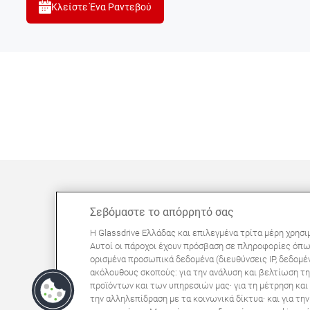
Κλείστε Ένα Ραντεβού
Σεβόμαστε το απόρρητό σας
ΜΠΟΡΕΊ ΝΑ ΣΑΣ ΕΝΔΙΑΦΈΡΕΙ
Η Glassdrive Ελλάδας και επιλεγμένα τρίτα μέρη χρησι
Συχνές ερωτήσεις
Αυτοί οι πάροχοι έχουν πρόσβαση σε πληροφορίες όπω
ορισμένα προσωπικά δεδομένα (διευθύνσεις IP, δεδομέν
Σχετικά με εμάς
ακόλουθους σκοπούς: για την ανάλυση και βελτίωση τη
Πανευρωπαϊκό δίκτυο
προϊόντων και των υπηρεσιών μας· για τη μέτρηση κα
την αλληλεπίδραση με τα κοινωνικά δίκτυα· και για τ